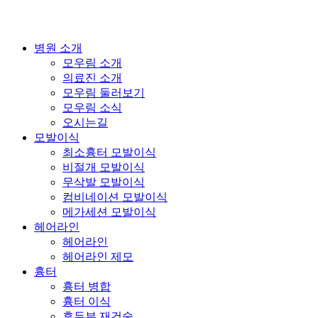
병원 소개
모우림 소개
의료진 소개
모우림 둘러보기
모우림 소식
오시는길
모발이식
최소흉터 모발이식
비절개 모발이식
무삭발 모발이식
컴비네이션 모발이식
메가세션 모발이식
헤어라인
헤어라인
헤어라인 제모
흉터
흉터 병합
흉터 이식
후두부 재건술