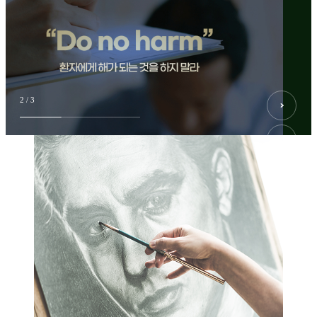
2
/
3