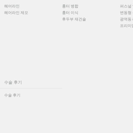
헤어라인
흉터 병합
퍼스널 
헤어라인 제모
흉터 이식
변동형 
후두부 재건술
광역동 
프리미엄
수술 후기
수술 후기