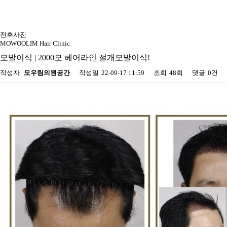
온라인 상담
수술 후기
수술 후기
전후사진
MOWOOLIM Hair Clinic
모발이식 | 2000모 헤어라인 절개모발이식!
작성자
모우림의원공간
작성일
22-09-17 11:59
조회
48회
댓글
0건
이전글
다음글