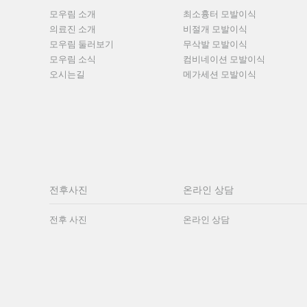
모우림 소개
최소흉터 모발이식
의료진 소개
비절개 모발이식
모우림 둘러보기
무삭발 모발이식
모우림 소식
컴비네이션 모발이식
오시는길
메가세션 모발이식
전후사진
온라인 상담
전후 사진
온라인 상담