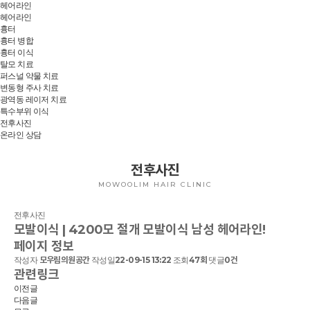
헤어라인
헤어라인
흉터
흉터 병합
흉터 이식
탈모 치료
퍼스널 약물 치료
변동형 주사 치료
광역동 레이저 치료
특수부위 이식
전후사진
온라인 상담
전후사진
MOWOOLIM HAIR CLINIC
전후사진
모발이식 | 4200모 절개 모발이식 남성 헤어라인!
페이지 정보
작성자
모우림의원공간
작성일
22-09-15 13:22
조회
47회
댓글
0건
관련링크
이전글
다음글