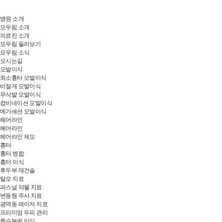
병원 소개
모우림 소개
의료진 소개
모우림 둘러보기
모우림 소식
오시는길
모발이식
최소흉터 모발이식
비절개 모발이식
무삭발 모발이식
컴비네이션 모발이식
메가세션 모발이식
헤어라인
헤어라인
헤어라인 제모
흉터
흉터 병합
흉터 이식
후두부 재건술
탈모 치료
퍼스널 약물 치료
변동형 주사 치료
광역동 레이저 치료
프리미엄 두피 관리
특수부위 이식