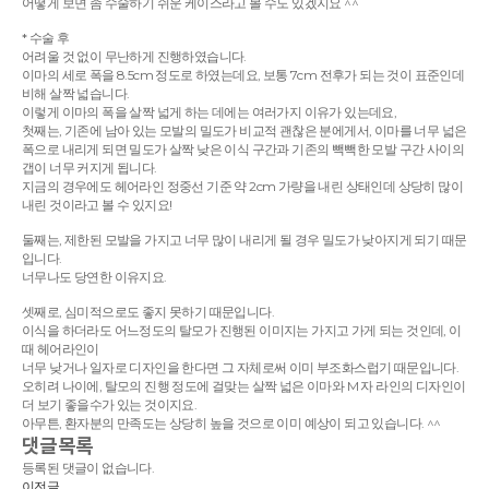
어떻게 보면 좀 수술하기 쉬운 케이스라고 볼 수도 있겠지요 ^^
* 수술 후
어려울 것 없이 무난하게 진행하였습니다.
이마의 세로 폭을 8.5cm 정도로 하였는데요, 보통 7cm 전후가 되는 것이 표준인데
비해 살짝 넓습니다.
이렇게 이마의 폭을 살짝 넓게 하는 데에는 여러가지 이유가 있는데요,
첫째는, 기존에 남아 있는 모발의 밀도가 비교적 괜찮은 분에게서, 이마를 너무 넓은
폭으로 내리게 되면 밀도가 살짝 낮은 이식 구간과 기존의 빽빽한 모발 구간 사이의
갭이 너무 커지게 됩니다.
지금의 경우에도 헤어라인 정중선 기준 약 2cm 가량을 내린 상태인데 상당히 많이
내린 것이라고 볼 수 있지요!
둘째는, 제한된 모발을 가지고 너무 많이 내리게 될 경우 밀도가 낮아지게 되기 때문
입니다.
너무나도 당연한 이유지요.
셋째로, 심미적으로도 좋지 못하기 때문입니다.
이식을 하더라도 어느정도의 탈모가 진행된 이미지는 가지고 가게 되는 것인데, 이
때 헤어라인이
너무 낮거나 일자로 디자인을 한다면 그 자체로써 이미 부조화스럽기 때문입니다.
오히려 나이에, 탈모의 진행 정도에 걸맞는 살짝 넓은 이마와 M 자 라인의 디자인이
더 보기 좋을수가 있는 것이지요.
아무튼, 환자분의 만족도는 상당히 높을 것으로 이미 예상이 되고 있습니다. ^^
댓글목록
등록된 댓글이 없습니다.
이전글