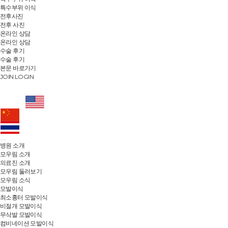
특수부위 이식
전후사진
전후 사진
온라인 상담
온라인 상담
수술 후기
수술 후기
본문 바로가기
JOIN
LOGIN
병원 소개
모우림 소개
의료진 소개
모우림 둘러보기
모우림 소식
모발이식
최소흉터 모발이식
비절개 모발이식
무삭발 모발이식
컴비네이션 모발이식