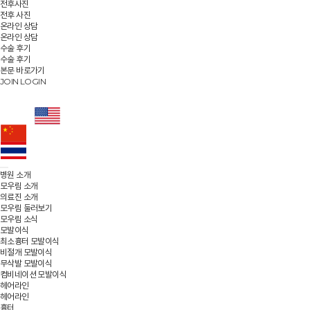
전후사진
전후 사진
온라인 상담
온라인 상담
수술 후기
수술 후기
본문 바로가기
JOIN
LOGIN
병원 소개
모우림 소개
의료진 소개
모우림 둘러보기
모우림 소식
모발이식
최소흉터 모발이식
비절개 모발이식
무삭발 모발이식
컴비네이션 모발이식
헤어라인
헤어라인
흉터