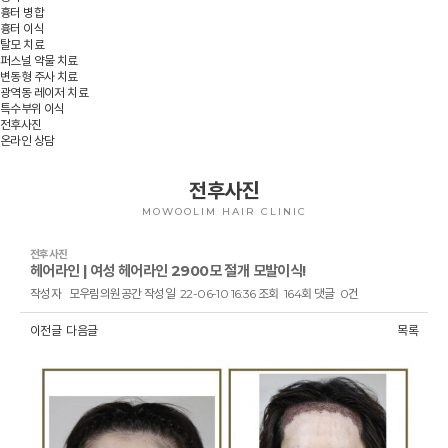
흉터 병합
흉터 이식
탈모 치료
퍼스널 약물 치료
변동형 주사 치료
광역동 레이저 치료
특수부위 이식
전후사진
온라인 상담
전후사진
MOWOOLIM HAIR CLINIC
전후사진
헤어라인 | 여성 헤어라인 2900모 절개 모발이식!
작성자
모우림의원공간
작성일
22-06-10 16:36
조회
164회
댓글
0건
이전글
다음글
목록
본문