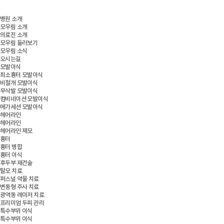
병원 소개
모우림 소개
의료진 소개
모우림 둘러보기
모우림 소식
오시는길
모발이식
최소흉터 모발이식
비절개 모발이식
무삭발 모발이식
컴비네이션 모발이식
메가세션 모발이식
헤어라인
헤어라인
헤어라인 제모
흉터
흉터 병합
흉터 이식
후두부 재건술
탈모 치료
퍼스널 약물 치료
변동형 주사 치료
광역동 레이저 치료
프리미엄 두피 관리
특수부위 이식
특수부위 이식