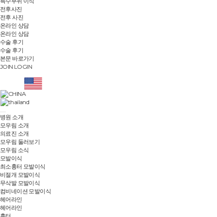
특수부위 이식
전후사진
전후 사진
온라인 상담
온라인 상담
수술 후기
수술 후기
본문 바로가기
JOIN
LOGIN
병원 소개
모우림 소개
의료진 소개
모우림 둘러보기
모우림 소식
모발이식
최소흉터 모발이식
비절개 모발이식
무삭발 모발이식
컴비네이션 모발이식
헤어라인
헤어라인
흉터