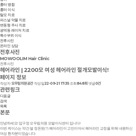
흉터 병합
흉터 이식
탈모 치료
퍼스널 약물 치료
변동형 주사 치료
광역동 레이저 치료
특수부위 이식
전후사진
온라인 상담
전후사진
MOWOOLIM Hair Clinic
전후사진
헤어라인 | 2200모 여성 헤어라인 절개모발이식!
페이지 정보
작성자
모우림의원공간
작성일
22-09-21 17:35
조회
848회
댓글
0건
관련링크
다음글
검색
목록
본문
안녕하세요! 압구정 모우림의원 모발이식센터 입니다!
이번 케이스는 약간 덜 정돈된(?) 헤어라인이 고민이어서 헤어라인 교정을 위해 내원하신
여성 환자분이었습니다.