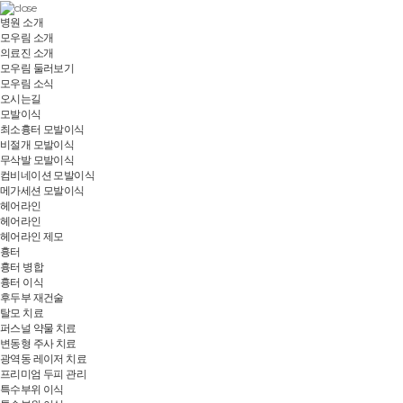
병원 소개
모우림 소개
의료진 소개
모우림 둘러보기
모우림 소식
오시는길
모발이식
최소흉터 모발이식
비절개 모발이식
무삭발 모발이식
컴비네이션 모발이식
메가세션 모발이식
헤어라인
헤어라인
헤어라인 제모
흉터
흉터 병합
흉터 이식
후두부 재건술
탈모 치료
퍼스널 약물 치료
변동형 주사 치료
광역동 레이저 치료
프리미엄 두피 관리
특수부위 이식