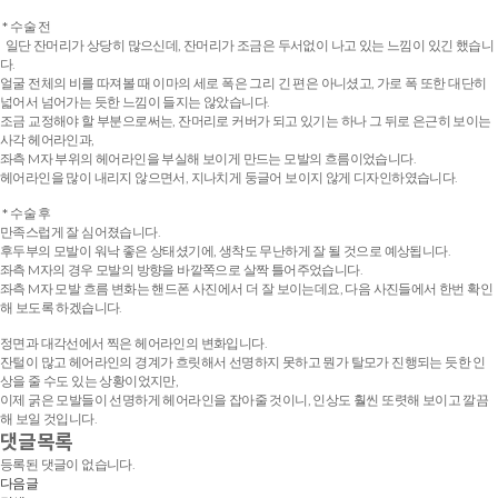
* 수술 전
일단 잔머리가 상당히 많으신데, 잔머리가 조금은 두서없이 나고 있는 느낌이 있긴 했습니
다.
얼굴 전체의 비를 따져볼 때 이마의 세로 폭은 그리 긴 편은 아니셨고, 가로 폭 또한 대단히
넓어서 넘어가는 듯한 느낌이 들지는 않았습니다.
조금 교정해야 할 부분으로써는, 잔머리로 커버가 되고 있기는 하나 그 뒤로 은근히 보이는
사각 헤어라인과,
좌측 M자 부위의 헤어라인을 부실해 보이게 만드는 모발의 흐름이었습니다.
헤어라인을 많이 내리지 않으면서, 지나치게 둥글어 보이지 않게 디자인하였습니다.
* 수술 후
만족스럽게 잘 심어졌습니다.
후두부의 모발이 워낙 좋은 상태셨기에, 생착도 무난하게 잘 될 것으로 예상됩니다.
좌측 M자의 경우 모발의 방향을 바깥쪽으로 살짝 틀어주었습니다.
좌측 M자 모발 흐름 변화는 핸드폰 사진에서 더 잘 보이는데요, 다음 사진들에서 한번 확인
해 보도록 하겠습니다.
정면과 대각선에서 찍은 헤어라인의 변화입니다.
잔털이 많고 헤어라인의 경계가 흐릿해서 선명하지 못하고 뭔가 탈모가 진행되는 듯한 인
상을 줄 수도 있는 상황이었지만,
이제 굵은 모발들이 선명하게 헤어라인을 잡아줄 것이니, 인상도 훨씬 또렷해 보이고 깔끔
해 보일 것입니다.
댓글목록
등록된 댓글이 없습니다.
다음글